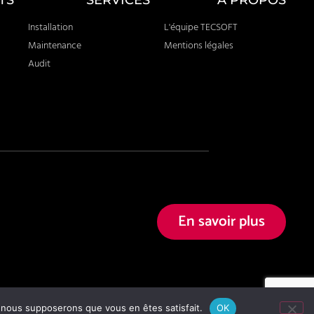
TS
SERVICES
A PROPOS
Installation
L'équipe TECSOFT
Maintenance
Mentions légales
Audit
En savoir plus
e, nous supposerons que vous en êtes satisfait.
OK